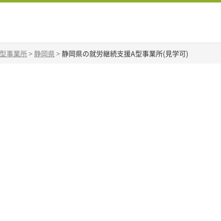
A型事業所
>
静岡県
>
静岡県の就労継続支援A型事業所(見学可)