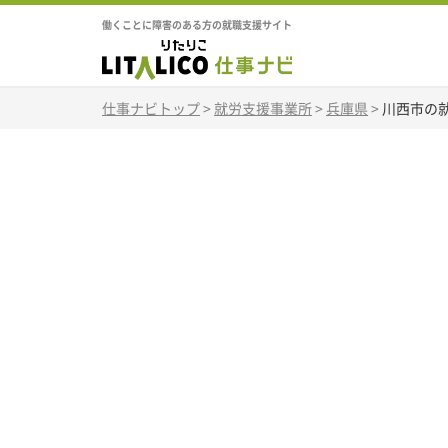
働くことに障害のある方の就職支援サイト
仕事ナビトップ
>
就労支援事業所
>
兵庫県
>
川西市の