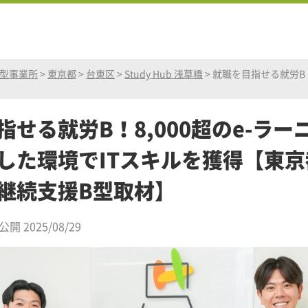
B型事業所
>
東京都
>
台東区
>
Study Hub 浅草橋
>
就職を目指せる就労B！
指せる就労B！8,000超のe-ラー
した環境でITスキルを獲得【東京
継続支援B型取材】
公開 2025/08/29