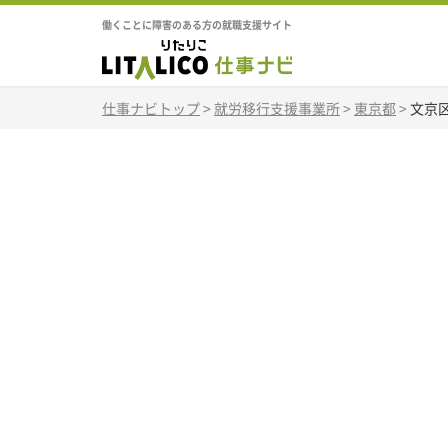
働くことに障害のある方の就職支援サイト
仕事ナビトップ
>
就労移行支援事業所
>
東京都
>
文京