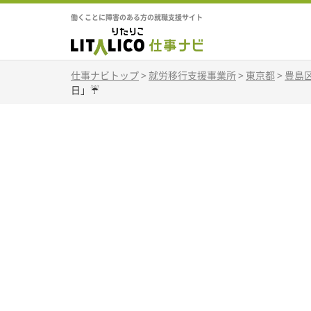
働くことに障害のある方の就職支援サイト
仕事ナビトップ
>
就労移行支援事業所
>
東京都
>
豊島
日」☔