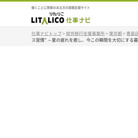
働くことに障害のある方の就職支援サイト
仕事ナビトップ
>
就労移行支援事業所
>
東京都
>
豊島
ス習慣” ～夏の疲れを癒し、今この瞬間を大切にする