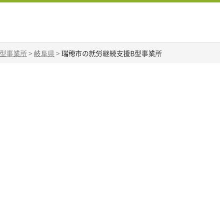
B型事業所
>
岐阜県
>
瑞穂市の就労継続支援B型事業所