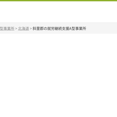
A型事業所
>
北海道
>
斜里郡の就労継続支援A型事業所