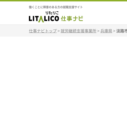
働くことに障害のある方の就職支援サイト
仕事ナビトップ
>
就労継続支援事業所
>
兵庫県
>
淡路